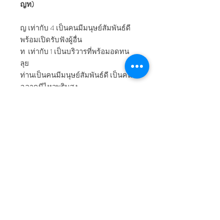
ญท)
ญ เท่ากับ 4 เป็นคนมีมนุษย์สัมพันธ์ดี
พร้อมเปิดรับฟังผู้อื่น
ท เท่ากับ 1 เป็นบริวารที่พร้อมอดทน
ลุย
ท่านเป็นคนมีมนุษย์สัมพันธ์ดี เป็นคน
ฉลาดมีไหวพริบสูง
รู้ทั้งทางโลก และทางธรรม ลูกน้อง
หรือคู่ไม่สามารถเข้าใจท่าน ตามท่าน
ไม่ทัน
ท่านต้องอธิบายให้ลูกน้องเห็นภาพให้
พอเข้าใจ แต่อย่าหวังว่าเขาจะเข้าใจ
ท่านหมด
ด้วยความรักที่ทุกคนมีให้ท่าน เขาจะ
ทำให้ท่านอย่างเต็มกำลัง ความ
สามารถ
ถึงแม้จะตามท่านไม่ทันก็ตาม