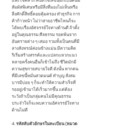
และโชคลาภ คนที่ใช้เลขนี้มักเป็นคนมี
สัมผัสพิเศษหรือมีสิ่งที่มองไม่เห็นหรือ
สิ่งศักดิ์สิทธิ์คอยคุ้มครอง ทำธุรกิจ การ
ค้าก้าวหน้า ไม่ว่าสายอาชีพไหนก็จะ
ได้พบเรื่องอัศจรรย์ใจทางด้านดี ถ้าตั้ง
อยู่ในคุณธรรม ศีลธรรม รอดพ้นจาก
อันตรายต่าง ๆ เสมอ รวมทั้งเป็นคนที่มี
ลางสังหรณ์ค่อนข้างแม่น มีความคิด
ริเริ่มสร้างสรรค์และแปลกแหวกแนว
หลายครั้งคนอื่นก็เข้าไม่ถึง ชีวิตมักมี
ความสุขกายสบายใจดี ดังนั้น หากคน
ที่มีเลขนี้หมั่นสวดมนต์ ทำบุญ สั่งสม
บารมีบ่อย ๆ ก็จะทำให้ความสำเร็จที่
รออยู่เข้ามาได้เร็วมากขึ้น แต่ต้อง
ระวังถ้าเป็นกลุ่มคนไม่มีคุณธรรม
ประจำใจก็จะพบความอัศจรรย์ใจทาง
ด้านไม่ดี
4. รหัสลับตัวอักษรในทะเบียน (หมวด