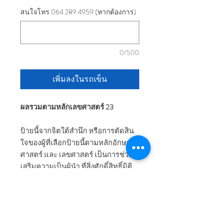
สนใจโทร 064 289 4959 (หากต้องการ)
0/500
เพิ่มลงในรถเข็น
ผลรวมตามหลักเลขศาสตร์ 23
ป้ายนี้จากจิตใต้สำนึก หรือการตัดสิน
ใจของผู้ที่เลือกป้ายนี้ตามหลักอักษร
ศาสตร์ และ เลขศาสตร์ เป็นการช่วย
เสริมความเป็นผู้นำ ที่สิ่งศักดิ์สิทธิ์มิติ
อื่นให้ความสนับสนุน เป็นผู้นำที่มีกำลัง
ใจแข็งแข็ง มีความกล้า มีบริวารเก่งที่
พร้อมทำตามคำสั่ง รวมถึงเสริมความ
กล้าแบบมีเสน่ห์นุ่มนวล โอกาสมีคู่สูง