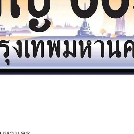
พมหานคร