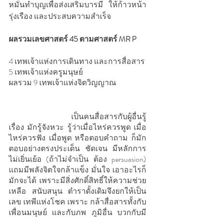
หมั่นทำบุญเพื่อส่งเสริมบารมี ให้ก้าวหน้า 
รุ่งเรือง และประสบความสำเร็จ
ผลรวมเลขศาสตร์ 45 ตามศาสตร์ MR P
4 เทพเจ้าแห่งการเดินทาง และการสื่อสาร 
5 เทพเจ้าแห่งครูมนุษย์
ผลรวม 9 เทพเจ้าแห่งจิตวิญญาณ 
    			เป็นคนสื่อสารกับผู้อื่นรู้
เรื่อง มักรู้จังหวะ รู้ว่าเมื่อไหร่ควรพูด เมื่อ
ไหร่ควรฟัง เมื่อพูด หรือตอบคำถาม ก็มัก
ตอบอย่างตรงประเด็น ชัดเจน มีหลักการ 
ไม่เยิ่นเย้อ (ถ้าไม่จำเป็น ต้อง persuasion) 
แถมมีพลังจิตใจกล้าแข็ง มั่นใจ เอาอะไรก็
มักจะได้ เพราะมีสิ่งศักดิ์สิทธิ์ให้ความช่วย
เหลือ สนับสนุน ตำราดั้งเดิมจึงยกให้เป็น
เลข เทพีแห่งโชค เพราะ กล้าสื่อสารทั้งกับ
เพื่อนมนุษย์ และกับภพ ภูมิอื่น บวกกับมี