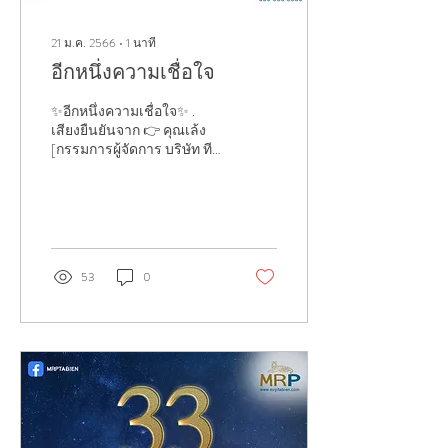
21 ม.ค. 2566
∙
1
นาที
อีกหนึ่งความเชื่อใจ
✨อีกหนึ่งความเชื่อใจ✨ .
เสียงยืนยันจาก 👉 คุณเล้ง
[กรรมการผู้จัดการ บริษัท ทีบี
เวิร์ค วูด จำกัด] ลองมาฟัง
ความรู้สึกและความคิดเห็น
จากคุณเ...
53
0